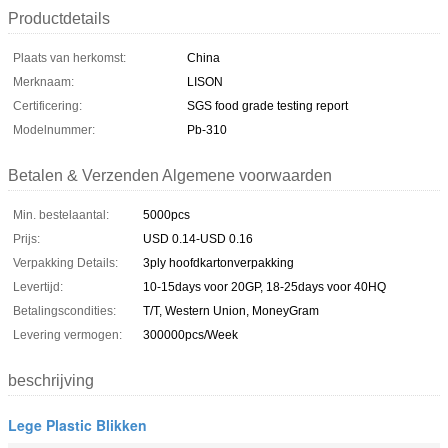
Productdetails
Plaats van herkomst:
China
Merknaam:
LISON
Certificering:
SGS food grade testing report
Modelnummer:
Pb-310
Betalen & Verzenden Algemene voorwaarden
Min. bestelaantal:
5000pcs
Prijs:
USD 0.14-USD 0.16
Verpakking Details:
3ply hoofdkartonverpakking
Levertijd:
10-15days voor 20GP, 18-25days voor 40HQ
Betalingscondities:
T/T, Western Union, MoneyGram
Levering vermogen:
300000pcs/Week
beschrijving
Lege Plastic Blikken