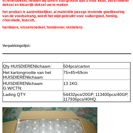
schroefdeksel, hebben wij divers van grootte aan u voor keus, verschillend
deksel en kleurrijk deksel uw te maken
het product is aantrekkelijker, al materiële passgs testende goedkeuring
van de voedselrang, wordt het wijd gebruikt voor suikergoed, honing,
chocolade, buscuit,
hardware, vissenvoedsel, hondevoer, textielenz.
Verpakkingslijst:
Qty HUISDIERENlichaam:
504pcs/carton
Het kartongrootte van het
75×45×69cm
HUISDIERENlichaam:
HUISDIERENlichaam
13.1KG
G.W/CTN:
Lading QTY:
54432pcs/20GP, 113400pcs/40GP,
117936pcs/40HQ.