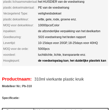
plastic lichaamsmateriaal:
het HUISDIER van de voedselrang
plastic dekselmateriaal:
PE van de voedselrang
Verzegelend Type:
veiligheidsdeksel
plastic dekselkleur:
witte, gele, rode, groene enz.
MOQ voor dekselkleur:
10000pcs/Color
inpakken:
de afzonderlijke verpakking van het deelkarton
Goedkeuring:
SGS voedselrang het testen rapport
Levertijd:
10-15days voor 20GP, 18-25days voor 40HQ
MOQ voor de orde:
5000pcs
voordeel:
luchtdichte, lichte, transparante enz.
de voedselopslag kan
het duidelijke plastiek kan
Hoogtepunt:
,
Productnaam:
310ml vierkante plastic kruik
Modelleer Nr.: Pb-310
Specificatie: