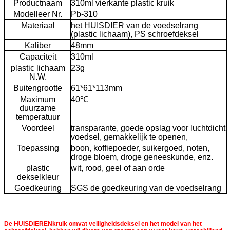
Productnaam
310ml vierkante plastic kruik
Modelleer Nr.
Pb-310
Materiaal
het HUISDIER van de voedselrang
(plastic lichaam), PS schroefdeksel
Kaliber
48mm
Capaciteit
310ml
plastic lichaam
23g
N.W.
Buitengrootte
61*61*113mm
Maximum
40℃
duurzame
temperatuur
Voordeel
transparante, goede opslag voor luchtdicht
voedsel, gemakkelijk te openen,
Toepassing
boon, koffiepoeder, suikergoed, noten,
droge bloem, droge geneeskunde, enz.
plastic
wit, rood, geel of aan orde
dekselkleur
Goedkeuring
SGS de goedkeuring van de voedselrang
De HUISDIERENkruik omvat veiligheidsdeksel en het model van het