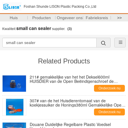
Foshan Shunde LISON Plastic Packing Co.,Ltd
Huis
Producten
Ongeveer ons
Fabrieksreis
>>
small can sealer
Kwaliteit
supplier.
(3)
Related Products
211# gemakkelijke van het het Deksel600ml
HUISDIER van de Open Beëindigenschroef de
Popcorncontainers
Onderzoek nu
307# van de het Huisdierentomaat van de
koekjessuiker de Honings380ml Gemakkelijke Open
Verpakkende blikken
Onderzoek nu
Douane Duidelijke Regelbare Plastic Voedsel